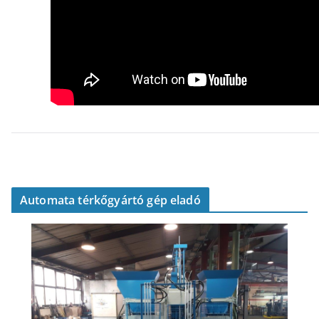
Automata térkőgyártó gép eladó