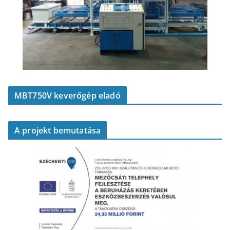
MBT750V keverőgép eladó
A projekt bemutatása