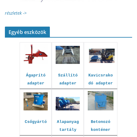
részletek ->
Egyéb eszközök
Kavicsrako
Szállító
Ágaprító
dó adapter
adapter
adapter
Betonozó
Csőgyártó
Alapanyag
konténer
tartály