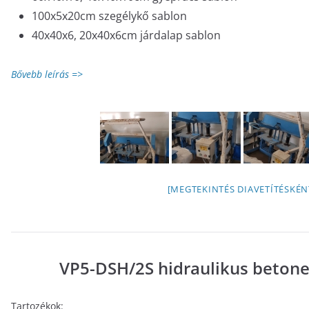
100x5x20cm szegélykő sablon
40x40x6, 20x40x6cm járdalap sablon
Bővebb leírás =>
[MEGTEKINTÉS DIAVETÍTÉSKÉN
VP5-DSH/2S hidraulikus beton
Tartozékok: