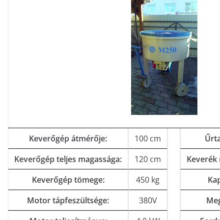
Keverőgép átmérője:
100 cm
Űrt
Keverőgép teljes magassága:
120 cm
Keverék
Keverőgép tömege:
450 kg
Kap
Motor tápfeszültsége:
380V
Meg