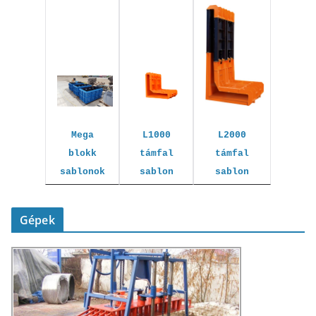
L1000
L2000
Mega
támfal
támfal
blokk
sablon
sablon
sablonok
Gépek