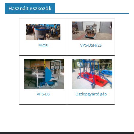
Használt eszközök
M250
VP5-DSH/2S
VP5-DS
Oszlopgyártó gép