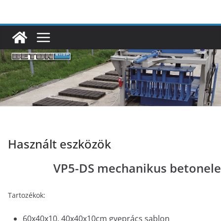
Skip
to
content
Használt eszközök
VP5-DS mechanikus betonel
Tartozékok:
60x40x10, 40x40x10cm gyeprács sablon