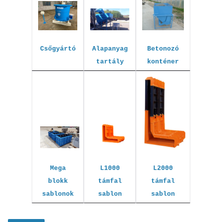
Betonozó
Csőgyártó
Alapanyag
konténer
tartály
L1000
L2000
Mega
támfal
támfal
blokk
sablon
sablon
sablonok