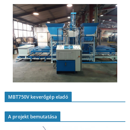
MBT750V keverőgép eladó
A projekt bemutatása