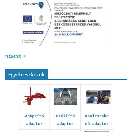
részletek ->
Egyéb eszközök
Kavicsrako
Szállító
Ágaprító
dó adapter
adapter
adapter