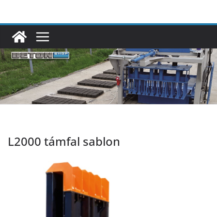
Skip
to
content
L2000 támfal sablon