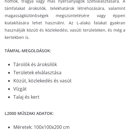
homok, trágya vagy más nyersanyagok szétválasztására. A
támfalakat ároksilók, telekhatárok létrehozására, valamint
magasságkülönbségek megszüntetésére vagy éppen
kialakítására lehet használni. Az L-alakú falakat gyakran
használják közúti és közlekedési, vasúti területeken, és még a
kertekben is.
TÁMFAL-MEGOLDÁSOK:
Tárolók és ároksilók
Területek elválasztása
Közút, közlekedés és vasút
Vízgát
Talaj és kert
L2000 MŰSZAKI ADATOK:
Méretek: 100x100x200 cm