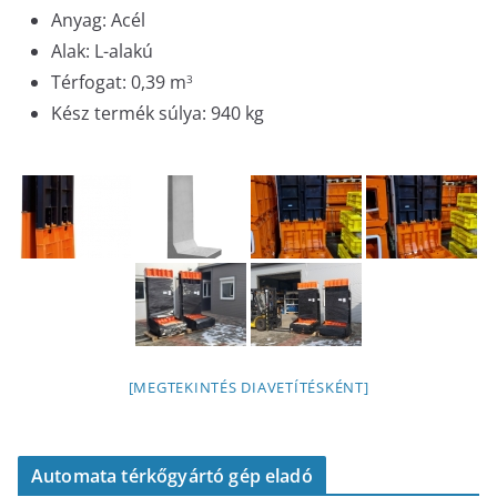
Anyag: Acél
Alak: L-alakú
Térfogat: 0,39 m
3
Kész termék súlya: 940 kg
[MEGTEKINTÉS DIAVETÍTÉSKÉNT]
Automata térkőgyártó gép eladó