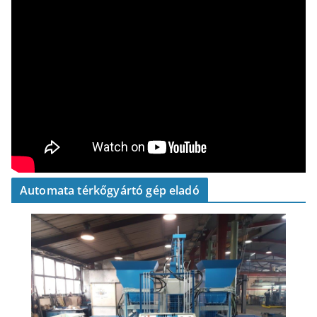
Automata térkőgyártó gép eladó