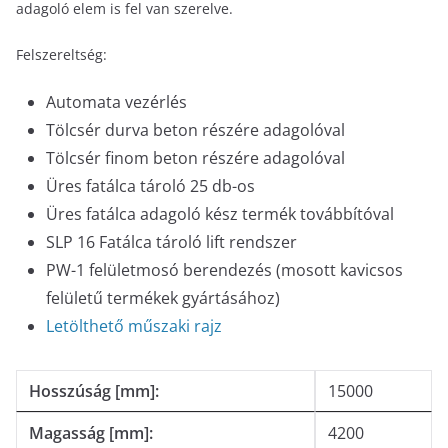
adagoló elem is fel van szerelve.
Felszereltség:
Automata vezérlés
Tölcsér durva beton részére adagolóval
Tölcsér finom beton részére adagolóval
Üres fatálca tároló 25 db-os
Üres fatálca adagoló kész termék továbbítóval
SLP 16 Fatálca tároló lift rendszer
PW-1 felületmosó berendezés (mosott kavicsos
felületű termékek gyártásához)
Letölthető műszaki rajz
Hosszúság [mm]:
15000
Magasság [mm]:
4200