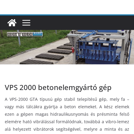
Skip
to
content
VPS 2000 betonelemgyártó gép
A VPS-2000 GTA típusú gép stabil telepítésű gép, mely fa –
vagy más tálcákra gyártja a beton elemeket. A kész elemek
ezen a gépen magas hidraulikusnyomás és présminta felső
elemére ható vibrálással formálódnak, továbbá a vibro-lemez
alá helyezett vibrátorok segítségével, melyre a minta és az