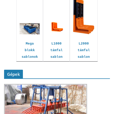
L1000
L2000
Mega
támfal
támfal
blokk
sablon
sablon
sablonok
Gépek