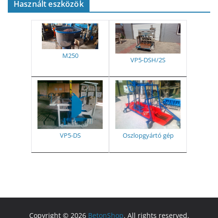
Használt eszközök
M250
VP5-DSH/2S
VP5-DS
Oszlopgyártó gép
Copyright © 2026
BetonShop
. All rights reserved.