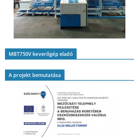
MBT750V keverőgép eladó
A projekt bemutatása