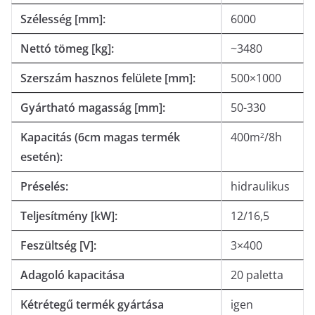
Szélesség [mm]:
6000
Nettó tömeg [kg]:
~3480
Szerszám hasznos felülete [mm]:
500×1000
Gyártható magasság [mm]:
50-330
Kapacitás (6cm magas termék
400m
/8h
2
esetén):
Préselés:
hidraulikus
Teljesítmény [kW]:
12/16,5
Feszültség [V]:
3×400
Adagoló kapacitása
20 paletta
Kétrétegű termék gyártása
igen