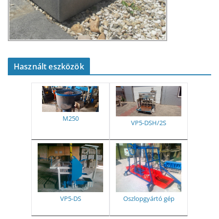
Használt eszközök
M250
VP5-DSH/2S
VP5-DS
Oszlopgyártó gép