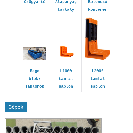
Betonozó
Csőgyártó
Alapanyag
konténer
tartály
L1000
L2000
Mega
támfal
támfal
blokk
sablon
sablon
sablonok
Gépek