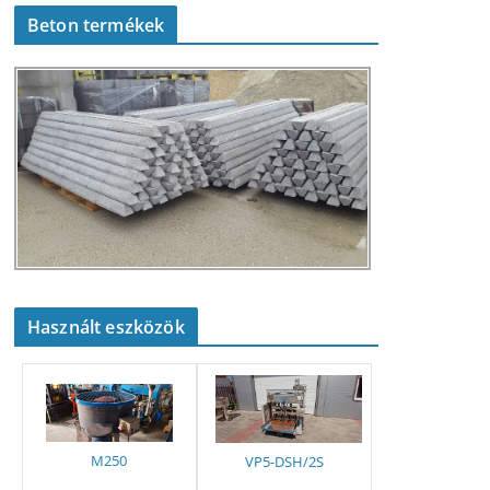
Beton termékek
Használt eszközök
M250
VP5-DSH/2S