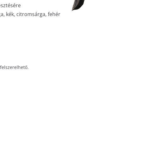
esztésére
ga, kék, citromsárga, fehér
 felszerelhető.