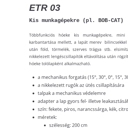
ETR 03
Kis munkagépekre (pl. BOB-CAT)
Többfunkciós hóeke kis munkagépekre, mini 
karbantartása mellett, a lapát merev bilincsekkel 
után föld, törmelék, szerves trágya stb. elsimít
nikkelezett lengéscsillapítók eltávolítása után rögzít
hóeke tolólapként alkalmazható.
a mechanikus forgatás (15°, 30°, 0°, 15°, 3
a nikkelezett rugók az ütés csillapítására
talpak a mechanikus védelemre
adapter a lap gyors fel- illetve leakasztás
szín: fekete, piros, narancssárga, kék, cit
méretek:
szélesség: 200 cm