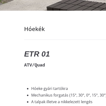
Hóekék
ETR 01
ATV/Quad
Hóeke gyári tartókra
Mechanikus forgatás (15°, 30°, 0°, 15°, 30°
A talpak illetve a nikkelezett lengés