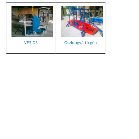
VP5-DS
Oszlopgyártó gép