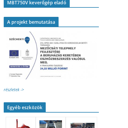
MBT750V keverőgép eladó
A projekt bemutatása
részletek ->
Egyéb eszközök