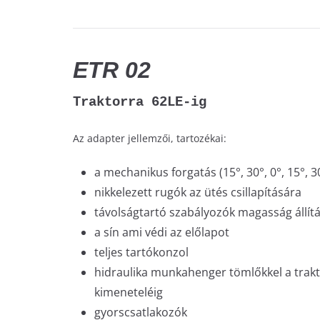
ETR 02
Traktorra 62LE-ig
Az adapter jellemzői, tartozékai:
a mechanikus forgatás (15°, 30°, 0°, 15°, 3
nikkelezett rugók az ütés csillapítására
távolságtartó szabályozók magasság állítá
a sín ami védi az előlapot
teljes tartókonzol
hidraulika munkahenger tömlőkkel a trakt
kimeneteléig
gyorscsatlakozók