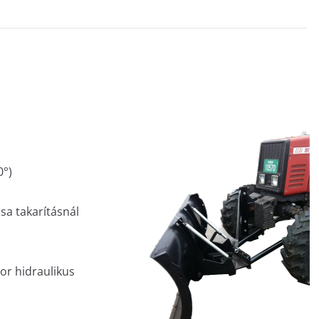
0°)
sa takarításnál
or hidraulikus