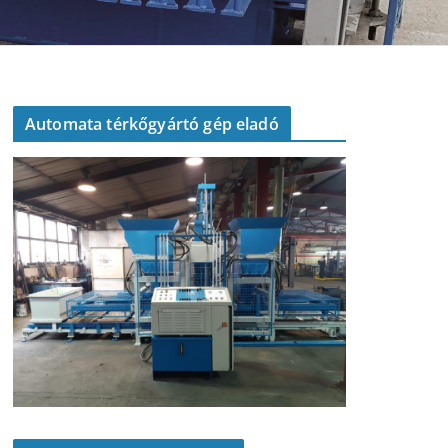
Automata térkőgyártó gép eladó