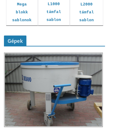
L1000
L2000
Mega
támfal
támfal
blokk
sablon
sablon
sablonok
Gépek