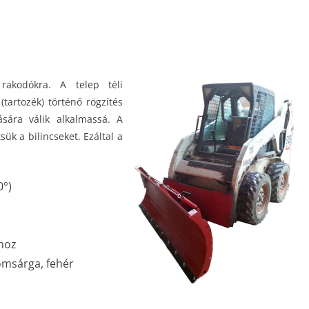
rakodókra. A telep téli
(tartozék) történő rögzítés
ására válik alkalmassá. A
sük a bilincseket. Ezáltal a
0°)
ához
romsárga, fehér